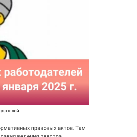
одателей.
ормативных правовых актов. Там
равил ведения реестра