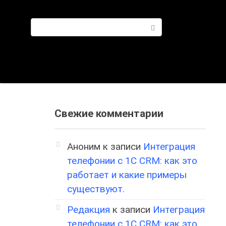
Поиск:
Свежие комментарии
Аноним
к записи
Интеграция
телефонии с 1С CRM: как это
работает и какие примеры
существуют.
Редакция
к записи
Интеграция
телефонии с 1С CRM: как это