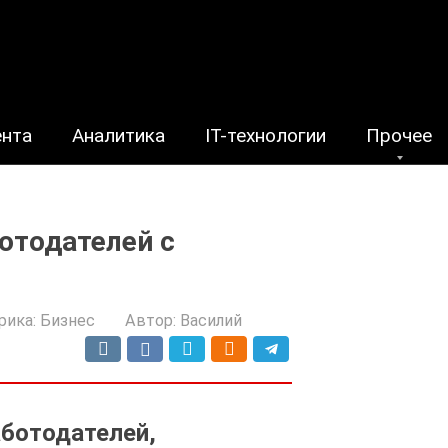
ента
Аналитика
IT-технологии
Прочее
ботодателей с
рика:
Бизнес
Автор:
Василий
аботодателей,