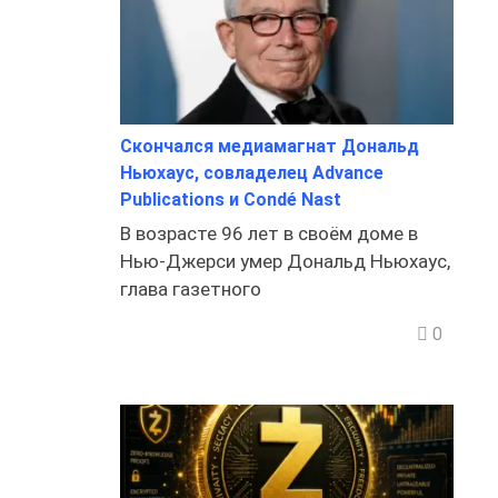
Скончался медиамагнат Дональд
Ньюхаус, совладелец Advance
Publications и Condé Nast
В возрасте 96 лет в своём доме в
Нью-Джерси умер Дональд Ньюхаус,
глава газетного
0