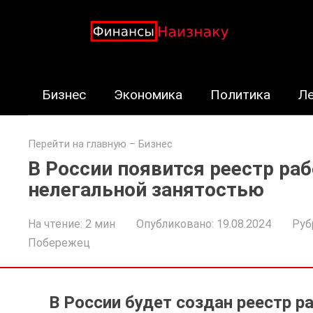
Перейти
к
контенту
Бизнес
Экономика
Политика
Л
Перейти на главную
–
Бизнес
В России появится реестр ра
нелегальной занятостью
На чтение:
2 мин
Опубликовано:
19.08.2024
Руб
Побережец
В России будет создан реестр р