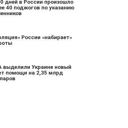
10 дней в России произошло
ее 40 поджогов по указанию
енников
оляция» России «набирает»
роты
 выделили Украине новый
ет помощи на 2,35 млрд
ларов