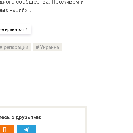
дного сообщества. Проживём и
ных наций»…
Не нравится
2
репарации
Украина
есь с друзьями: