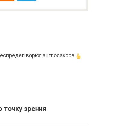
беспредел ворюг англосаксов
 точку зрения