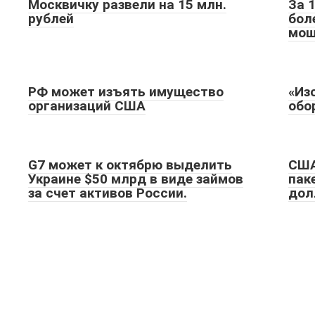
Москвичку развели на 15 млн.
За 
рублей
бол
мош
РФ может изъять имущество
«Из
организаций США
обо
G7 может к октябрю выделить
США
Украине $50 млрд в виде займов
пак
за счет активов России.
дол