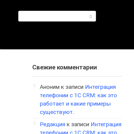
Поиск:
Свежие комментарии
Аноним
к записи
Интеграция
телефонии с 1С CRM: как это
работает и какие примеры
существуют.
Редакция
к записи
Интеграция
телефонии с 1С CRM: как это