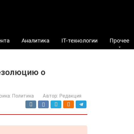
ента
Аналитика
IT-технологии
Прочее
езолюцию о
рика:
Политика
Автор:
Редакция