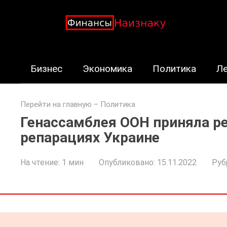
Перейти
к
контенту
Бизнес
Экономика
Политика
Л
Перейти на главную
–
Политика
Генассамблея ООН приняла р
репарациях Украине
На чтение:
1 мин
Опубликовано:
15.11.2022
Руб