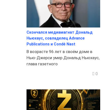
Скончался медиамагнат Дональд
Ньюхаус, совладелец Advance
Publications и Condé Nast
В возрасте 96 лет в своём доме в
Нью-Джерси умер Дональд Ньюхаус,
глава газетного
0