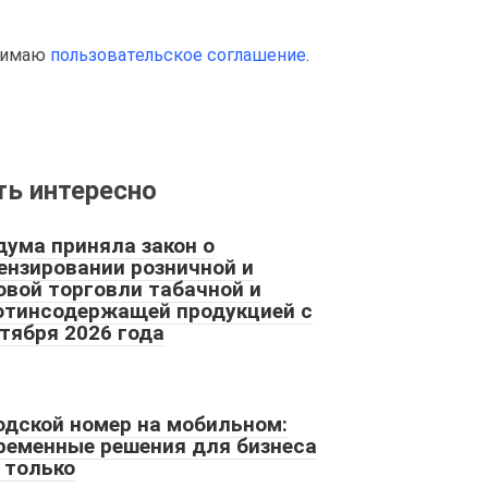
инимаю
пользовательское соглашение
.
ь интересно
дума приняла закон о
ензировании розничной и
овой торговли табачной и
отинсодержащей продукцией с
ктября 2026 года
одской номер на мобильном:
ременные решения для бизнеса
е только