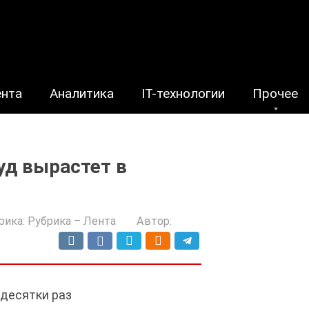
ента
Аналитика
IT-технологии
Прочее
уд вырастет в
рика:
Рубрика – Лента
Автор:
 десятки раз