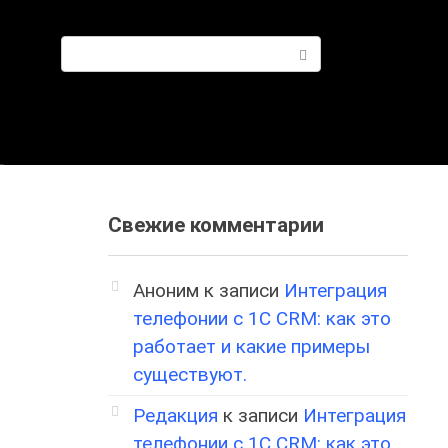
Поиск:
Свежие комментарии
Аноним
к записи
Интеграция
телефонии с 1С CRM: как это
работает и какие примеры
существуют.
Редакция
к записи
Интеграция
телефонии с 1С CRM: как это