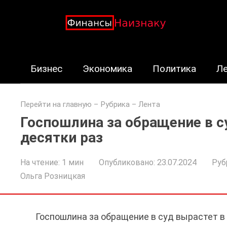
Перейти
к
контенту
Бизнес
Экономика
Политика
Л
Перейти на главную
–
Рубрика – Лента
Госпошлина за обращение в с
десятки раз
На чтение:
1 мин
Опубликовано:
23.07.2024
Руб
Ольга Розницкая
Госпошлина за обращение в суд вырастет в