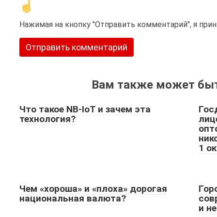
Нажимая на кнопку "Отправить комментарий", я пр
Вам также может быт
Что такое NB-IoT и зачем эта
Гос
технология?
лиц
опт
ник
1 о
Чем «хороша» и «плоха» дорогая
Гор
национальная валюта?
сов
и н