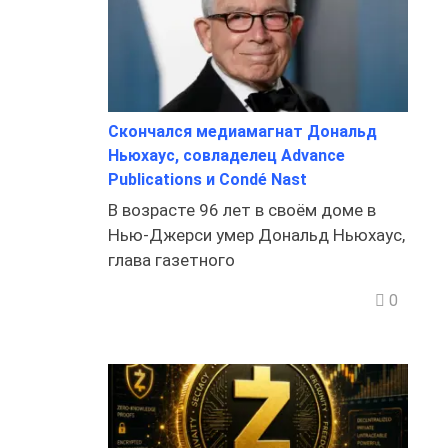
Скончался медиамагнат Дональд
Ньюхаус, совладелец Advance
Publications и Condé Nast
В возрасте 96 лет в своём доме в
Нью-Джерси умер Дональд Ньюхаус,
глава газетного
0