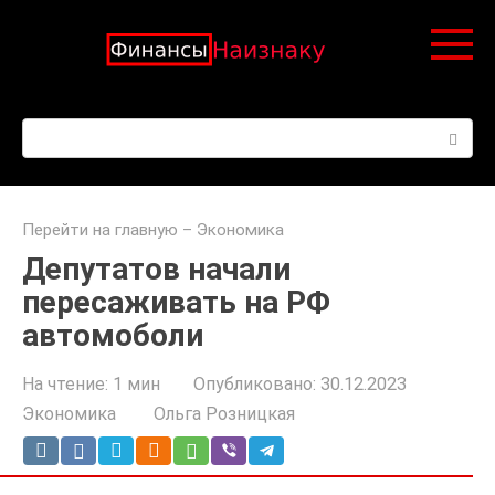
Перейти
к
контенту
Поиск:
Перейти на главную
–
Экономика
Депутатов начали
пересаживать на РФ
автомоболи
На чтение:
1 мин
Опубликовано:
30.12.2023
Экономика
Ольга Розницкая