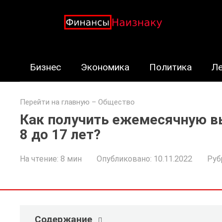
Перейти
к
контенту
Бизнес
Экономика
Политика
Л
Перейти на главную
–
Общество
Как получить ежемесячную вы
8 до 17 лет?
На чтение:
8 мин
Опубликовано:
10.11.2022
Руб
Содержание