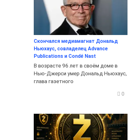
Скончался медиамагнат Дональд
Ньюхаус, совладелец Advance
Publications и Condé Nast
В возрасте 96 лет в своём доме в
Нью-Джерси умер Дональд Ньюхаус,
глава газетного
0