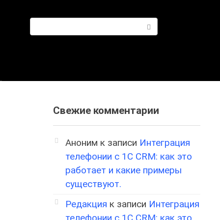
Поиск:
Свежие комментарии
Аноним
к записи
Интеграция
телефонии с 1С CRM: как это
работает и какие примеры
существуют.
Редакция
к записи
Интеграция
телефонии с 1С CRM: как это