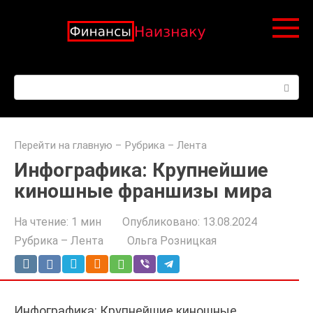
Перейти
к
контенту
Поиск:
Перейти на главную
–
Рубрика – Лента
Инфографика: Крупнейшие
киношные франшизы мира
На чтение:
1 мин
Опубликовано:
13.08.2024
Рубрика – Лента
Ольга Розницкая
Инфографика: Крупнейшие киношные