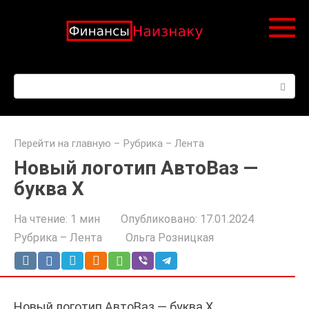
Перейти
к
контенту
Поиск:
Перейти на главную
–
Рубрика – Лента
Новый логотип АвтоВаз —
буква X
На чтение:
1 мин
Опубликовано:
17.01.2024
Рубрика – Лента
Ольга Розницкая
Новый логотип АвтоВаз — буква X