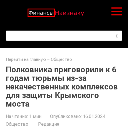
Перейти
к
контенту
Поиск:
Перейти на главную
–
Общество
Полковника приговорили к 6
годам тюрьмы из-за
некачественных комплексов
для защиты Крымского
моста
На чтение:
1 мин
Опубликовано:
16.01.2024
Общество
Редакция