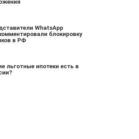
ожения
дставители WhatsApp
комментировали блокировку
нков в РФ
ие льготные ипотеки есть в
сии?