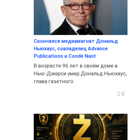
Скончался медиамагнат Дональд
Ньюхаус, совладелец Advance
Publications и Condé Nast
В возрасте 96 лет в своём доме в
Нью-Джерси умер Дональд Ньюхаус,
глава газетного
0