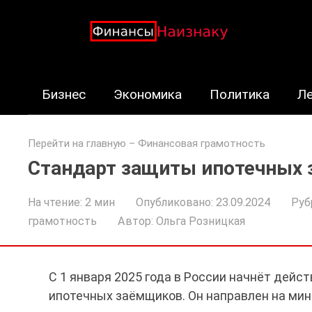
Перейти
к
контенту
Бизнес
Экономика
Политика
Л
Перейти на главную
–
Финансовая грамотность
Стандарт защиты ипотечных
На чтение:
2 мин
Опубликовано:
23.09.2024
Руб
грамотность
Автор:
Ольга Розницкая
С 1 января 2025 года в России начнёт дейс
ипотечных заёмщиков. Он направлен на мин