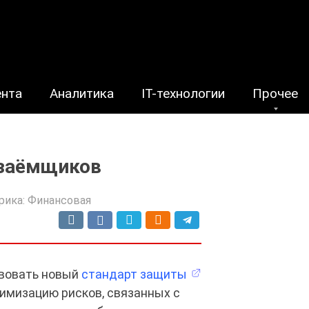
ента
Аналитика
IT-технологии
Прочее
 заёмщиков
рика:
Финансовая
твовать новый
стандарт защиты
имизацию рисков, связанных с