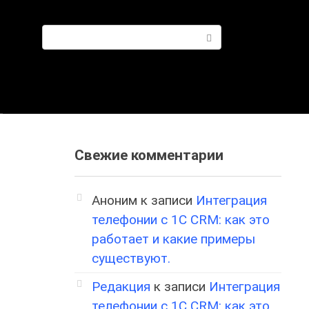
Поиск:
Свежие комментарии
Аноним
к записи
Интеграция
телефонии с 1С CRM: как это
работает и какие примеры
существуют.
Редакция
к записи
Интеграция
телефонии с 1С CRM: как это