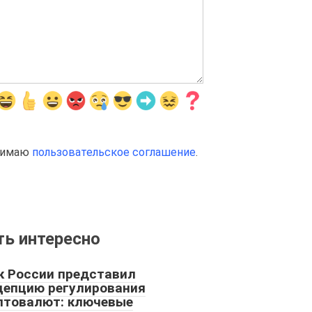
инимаю
пользовательское соглашение
.
ь интересно
к России представил
цепцию регулирования
птовалют: ключевые