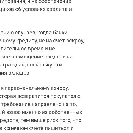
итования, и на обеспечение
иков об условиях кредита и
ению случаев, когда банки
ному кредиту, не на счёт эскроу,
длительное время и не
акое размещение средств на
 граждан, поскольку эти
ия вкладов.
к первоначальному взносу,
которая возвратится покупателю
 требование направлено на то,
ый взнос именно из собственных
редств, тем выше риск того, что
в конечном счёте лишиться и