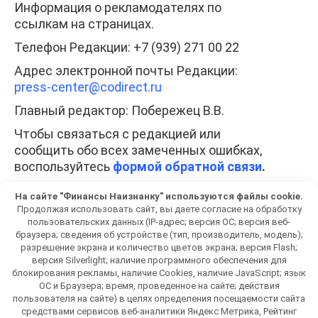
Информация о рекламодателях по
ссылкам на страницах.
Телефон Редакции: +7 (939) 271 00 22
Адрес электронной почты Редакции:
press-center
@codirect.ru
Главный редактор: Побережец В.В.
Чтобы связаться с редакцией или
сообщить обо всех замеченных ошибках,
воспользуйтесь
формой обратной связи
.
При полном или частичном использовании
На сайте "Финансы Наизнанку" используются файлы cookie.
любых материалов гиперссылка на
Продолжая использовать сайт, вы даете согласие на обработку
fiscam.ru обязательна. Копирование
пользовательских данных (IP-адрес; версия ОС; версия веб-
браузера; сведения об устройстве (тип, производитель, модель);
материалов без разрешения
разрешение экрана и количество цветов экрана; версия Flash;
администрации сайта запрещено.
версия Silverlight; наличие программного обеспечения для
блокирования рекламы, наличие Cookies, наличие JavaScript; язык
Разработка – ООО «ДИРЕКТ»
ОС и Браузера; время, проведенное на сайте; действия
пользователя на сайте) в целях определения посещаемости сайта
средствами сервисов веб-аналитики Яндекс Метрика, Рейтинг