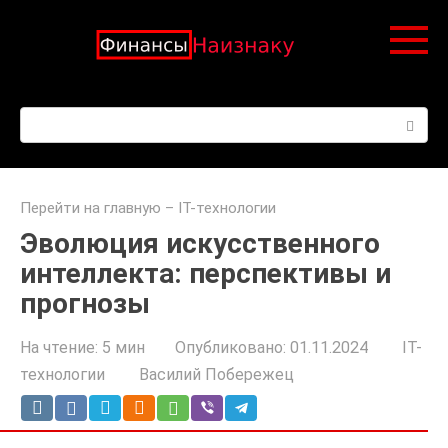
Перейти
к
контенту
Поиск:
Перейти на главную
–
IT-технологии
Эволюция искусственного
интеллекта: перспективы и
прогнозы
На чтение:
5 мин
Опубликовано:
01.11.2024
IT-
технологии
Василий Побережец