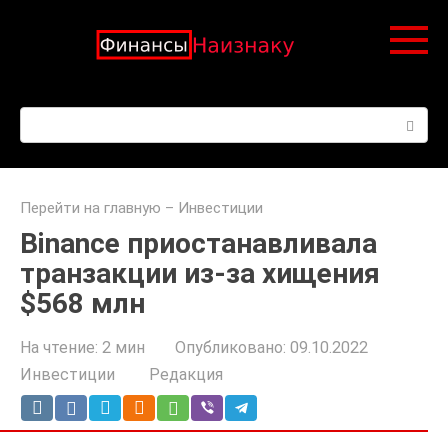
Перейти
к
контенту
Поиск:
Перейти на главную
–
Инвестиции
Binance приостанавливала
транзакции из-за хищения
$568 млн
На чтение:
2 мин
Опубликовано:
09.10.2022
Инвестиции
Редакция