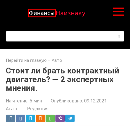
Перейти
к
контенту
Поиск:
Перейти на главную
–
Авто
Стоит ли брать контрактный
двигатель? — 2 экспертных
мнения.
На чтение:
5 мин
Опубликовано:
09.12.2021
Авто
Редакция