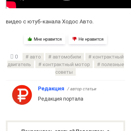
видео с ютуб-канала Ходос Авто.
Мне нравится
Не нравится
0
авто
автомобили
контрактный
двигатель
контрактный мотор
полезные
советы
Редакция
/ автор статьи
Редакция портала