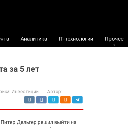
ента
Аналитика
IT-технологии
Прочее
а за 5 лет
рика:
Инвестиции
Автор:
й Питер Дельгер решил выйти на