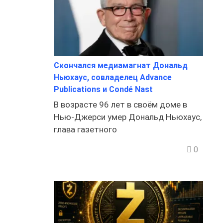
Скончался медиамагнат Дональд
Ньюхаус, совладелец Advance
Publications и Condé Nast
В возрасте 96 лет в своём доме в
Нью-Джерси умер Дональд Ньюхаус,
глава газетного
0