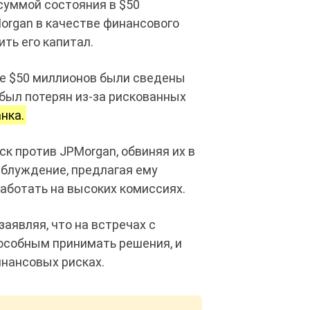
суммой состояния в $50
Morgan в качестве финансового
ть его капитал.
ые $50 миллионов были сведены
 был потерян из-за рискованных
нка.
ск против JPMorgan, обвиняя их в
аблуждение, предлагая ему
работать на высоких комиссиях.
заявляя, что на встречах с
особным принимать решения, и
нансовых рисках.