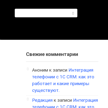
Поиск:
Свежие комментарии
Аноним
к записи
Интеграция
телефонии с 1С CRM: как это
работает и какие примеры
существуют.
Редакция
к записи
Интеграция
телефонии с 1С CRM: как это