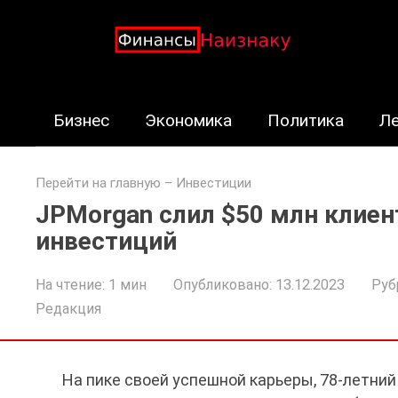
Перейти
к
контенту
Бизнес
Экономика
Политика
Л
Перейти на главную
–
Инвестиции
JPMorgan слил $50 млн клиент
инвестиций
На чтение:
1 мин
Опубликовано:
13.12.2023
Руб
Редакция
На пике своей успешной карьеры, 78-летни