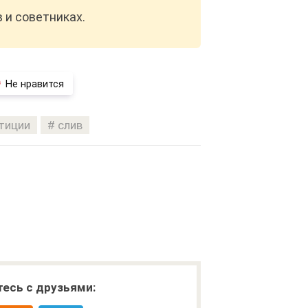
в и советниках.
Не нравится
тиции
слив
есь с друзьями: