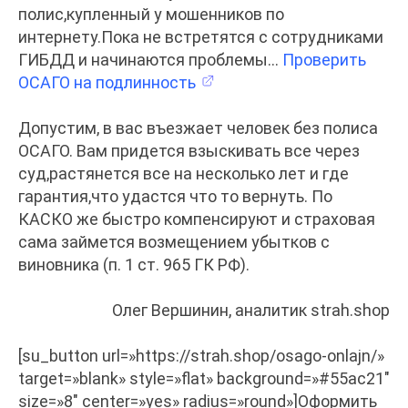
полис,купленный у мошенников по
интернету.Пока не встретятся с сотрудниками
ГИБДД и начинаются проблемы…
Проверить
ОСАГО на подлинность
Допустим, в вас въезжает человек без полиса
ОСАГО. Вам придется взыскивать все через
суд,растянется все на несколько лет и где
гарантия,что удастся что то вернуть. По
КАСКО же быстро компенсируют и страховая
сама займется возмещением убытков с
виновника (п. 1 ст. 965 ГК РФ).
Олег Вершинин, аналитик strah.shop
[su_button url=»https://strah.shop/osago-onlajn/»
target=»blank» style=»flat» background=»#55ac21″
size=»8″ center=»yes» radius=»round»]Оформить