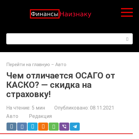
Перейти
к
контенту
Поиск:
Перейти на главную
–
Авто
Чем отличается ОСАГО от
КАСКО? — скидка на
страховку!
На чтение:
5 мин
Опубликовано:
08.11.2021
Авто
Редакция