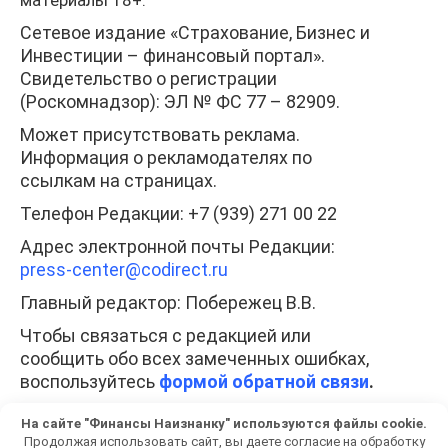
материалы 18+.
Сетевое издание «Страхование, Бизнес и
Инвестиции – финансовый портал».
Свидетельство о регистрации
(Роскомнадзор): ЭЛ № ФС 77 – 82909.
Может присутствовать реклама.
Информация о рекламодателях по
ссылкам на страницах.
Телефон Редакции: +7 (939) 271 00 22
Адрес электронной почты Редакции:
press-center
@codirect.ru
Главный редактор: Побережец В.В.
Чтобы связаться с редакцией или
сообщить обо всех замеченных ошибках,
воспользуйтесь
формой обратной связи
.
При полном или частичном использовании
На сайте "Финансы Наизнанку" используются файлы cookie.
любых материалов гиперссылка на
Продолжая использовать сайт, вы даете согласие на обработку