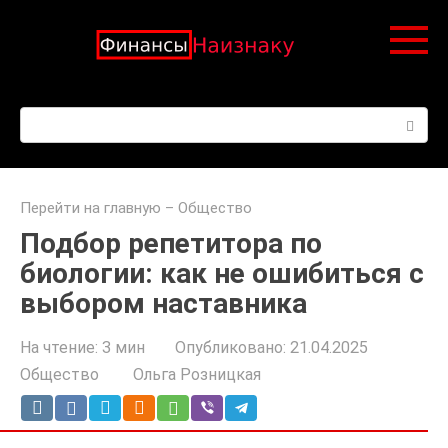
Перейти
к
контенту
Поиск:
Перейти на главную
–
Общество
Подбор репетитора по
биологии: как не ошибиться с
выбором наставника
На чтение:
3 мин
Опубликовано:
21.04.2025
Общество
Ольга Розницкая