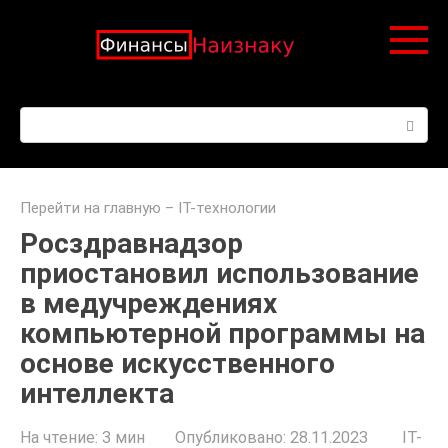
Перейти
к
контенту
Поиск:
Перейти на главную
–
IT-технологии
Росздравнадзор
приостановил использование
в медучреждениях
компьютерной программы на
основе искусственного
интеллекта
На чтение:
3 мин
Опубликовано:
28.11.2023
IT-