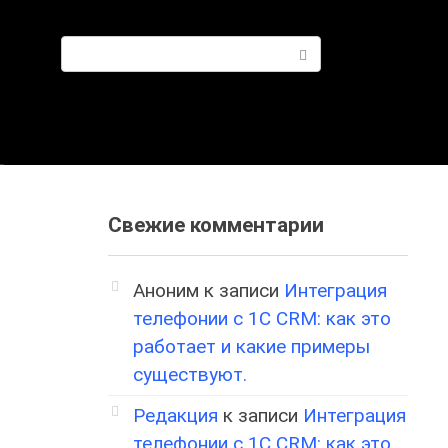
Поиск:
Свежие комментарии
Аноним
к записи
Интеграция
телефонии с 1С CRM: как это
работает и какие примеры
существуют.
Редакция
к записи
Интеграция
телефонии с 1С CRM: как это