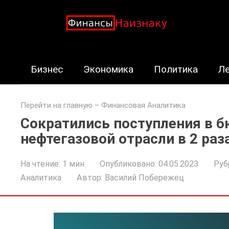
Перейти
к
контенту
Бизнес
Экономика
Политика
Л
Перейти на главную
–
Финансовая Аналитика
Сократились поступления в 
нефтегазовой отрасли в 2 раза
На чтение:
1 мин
Опубликовано:
04.05.2023
Руб
Аналитика
Автор:
Василий Побережец