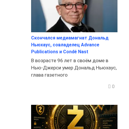
Скончался медиамагнат Дональд
Ньюхаус, совладелец Advance
Publications и Condé Nast
В возрасте 96 лет в своём доме в
Нью-Джерси умер Дональд Ньюхаус,
глава газетного
0