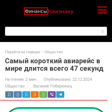
Перейти
к
контенту
Поиск:
Перейти на главную
–
Общество
Самый короткий авиарейс в
мире длится всего 47 секунд
На чтение:
2 мин
Опубликовано:
22.12.2024
Общество
Василий Побережец