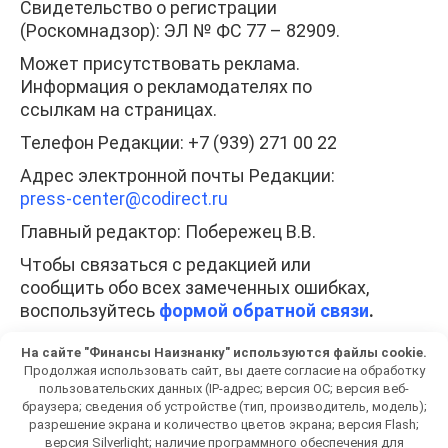
Свидетельство о регистрации
(Роскомнадзор): ЭЛ № ФС 77 – 82909.
Может присутствовать реклама.
Информация о рекламодателях по
ссылкам на страницах.
Телефон Редакции: +7 (939) 271 00 22
Адрес электронной почты Редакции:
press-center
@codirect.ru
Главный редактор: Побережец В.В.
Чтобы связаться с редакцией или
сообщить обо всех замеченных ошибках,
воспользуйтесь
формой обратной связи
.
При полном или частичном использовании
На сайте "Финансы Наизнанку" используются файлы cookie.
любых материалов гиперссылка на
Продолжая использовать сайт, вы даете согласие на обработку
fiscam.ru обязательна. Копирование
пользовательских данных (IP-адрес; версия ОС; версия веб-
браузера; сведения об устройстве (тип, производитель, модель);
материалов без разрешения
разрешение экрана и количество цветов экрана; версия Flash;
администрации сайта запрещено.
версия Silverlight; наличие программного обеспечения для