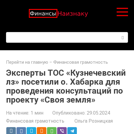
Перейти
к
контенту
Поиск:
Перейти на главную
–
Финансовая грамотность
Эксперты ТОС «Кузнечевский
лз» посетили о. Хабарка для
проведения консультаций по
проекту «Своя земля»
На чтение:
1 мин
Опубликовано:
29.05.2024
Финансовая грамотность
Ольга Розницкая