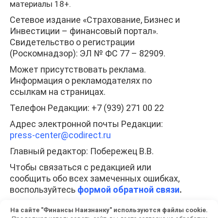
материалы 18+.
Сетевое издание «Страхование, Бизнес и
Инвестиции – финансовый портал».
Свидетельство о регистрации
(Роскомнадзор): ЭЛ № ФС 77 – 82909.
Может присутствовать реклама.
Информация о рекламодателях по
ссылкам на страницах.
Телефон Редакции: +7 (939) 271 00 22
Адрес электронной почты Редакции:
press-center
@codirect.ru
Главный редактор: Побережец В.В.
Чтобы связаться с редакцией или
сообщить обо всех замеченных ошибках,
воспользуйтесь
формой обратной связи
.
При полном или частичном использовании
На сайте "Финансы Наизнанку" используются файлы cookie.
любых материалов гиперссылка на