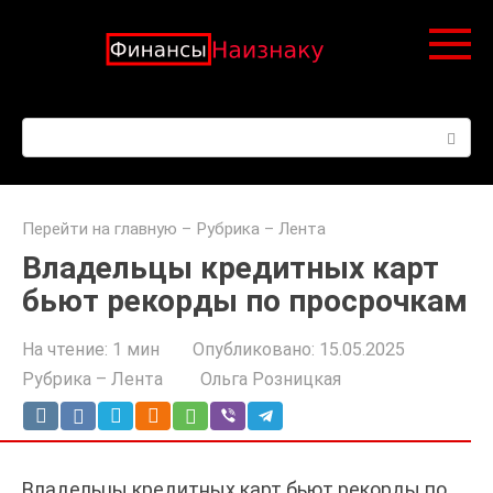
Перейти
к
контенту
Поиск:
Перейти на главную
–
Рубрика – Лента
Владельцы кредитных карт
бьют рекорды по просрочкам
На чтение:
1 мин
Опубликовано:
15.05.2025
Рубрика – Лента
Ольга Розницкая
Владельцы кредитных карт бьют рекорды по