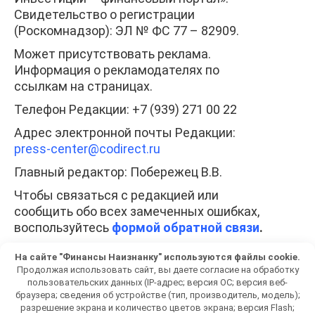
Свидетельство о регистрации
(Роскомнадзор): ЭЛ № ФС 77 – 82909.
Может присутствовать реклама.
Информация о рекламодателях по
ссылкам на страницах.
Телефон Редакции: +7 (939) 271 00 22
Адрес электронной почты Редакции:
press-center
@codirect.ru
Главный редактор: Побережец В.В.
Чтобы связаться с редакцией или
сообщить обо всех замеченных ошибках,
воспользуйтесь
формой обратной связи
.
При полном или частичном использовании
На сайте "Финансы Наизнанку" используются файлы cookie.
любых материалов гиперссылка на
Продолжая использовать сайт, вы даете согласие на обработку
fiscam.ru обязательна. Копирование
пользовательских данных (IP-адрес; версия ОС; версия веб-
браузера; сведения об устройстве (тип, производитель, модель);
материалов без разрешения
разрешение экрана и количество цветов экрана; версия Flash;